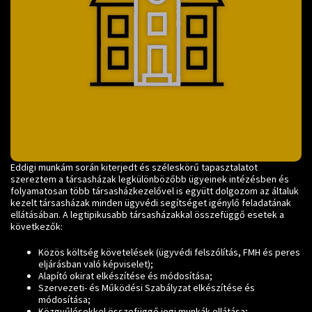
Eddigi munkám során kiterjedt és széleskörű tapasztalatot
szereztem a társasházak legkülönbözőbb ügyeinek intézésben és
folyamatosan több társasházkezelővel is együtt dolgozom az általuk
kezelt társasházak minden ügyvédi segítséget igénylő feladatának
ellátásában. A legtipikusabb társasházakkal összefüggő esetek a
következők:
Közös költség követelések (ügyvédi felszólítás, FMH és peres
eljárásban való képviselet);
Alapító okirat elkészítése és módosítása;
Szervezeti- és Működési Szabályzat elkészítése és
módosítása;
Közgyűlésekkel összefüggő jogi munkák ellátása;